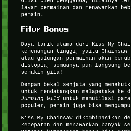
diisi oleh pengganda, nilainya ter
layar permainan dan menawarkan beb
pemain.
Fitur Bonus
Daya tarik utama dari Kiss My Chai
kemenangan tinggi, yaitu Chainsaw
atau gulungan permainan akan berub
distopia, semuanya pun langsung be
semakin gila!
Dengan bekal senjata yang menakutk
untuk mendatangkan malapetaka ke 
Jumping Wild
untuk memutilasi para
populer, pemain juga bisa mengump
Kiss My Chainsaw dikombinasikan d
kecepatan dan menawarkan banyak se