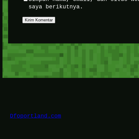
saya berikutnya.
Dfoportland.com