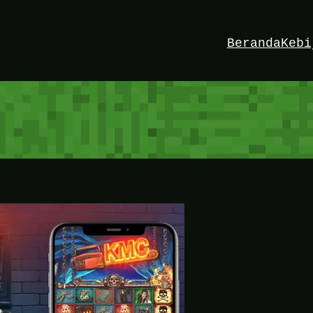
Beranda
Kebi