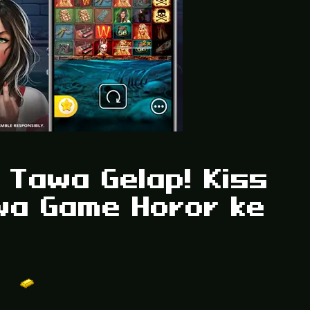
 Tawa Gelap! Kiss
wa Game Horor ke