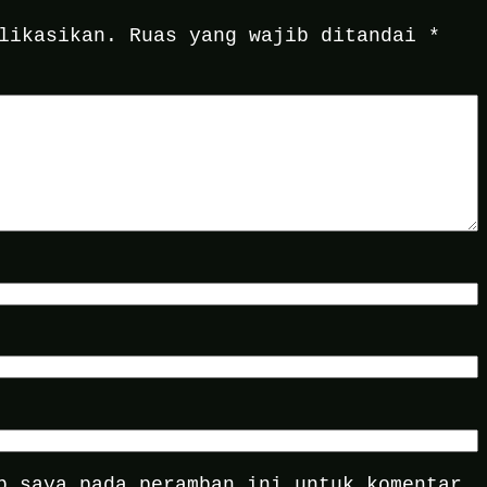
likasikan.
Ruas yang wajib ditandai
*
b saya pada peramban ini untuk komentar