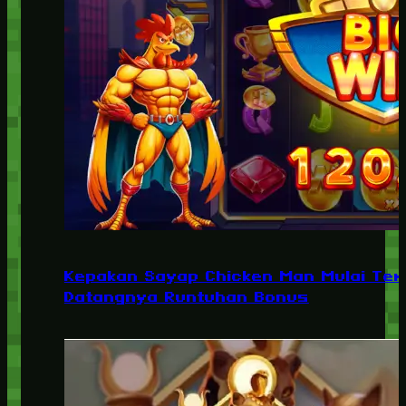
Kepakan Sayap Chicken Man Mulai Ter
Datangnya Runtuhan Bonus