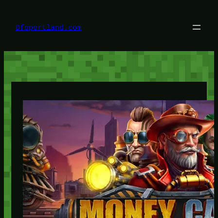
Lewati
ke
konten
Dfoportland.com