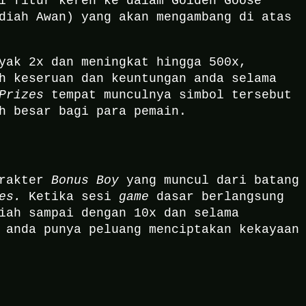
i fitur keren ke dalam Golden Goose
iah Awan) yang akan mengambang di atas
yak 2x dan meningkat hingga 500x,
h keseruan dan keuntungan anda selama
Prizes
tempat munculnya simbol tersebut
h besar bagi para pemain.
arakter
Bonus Boy
yang muncul dari batang
es.
Ketika sesi
game
dasar berlangsung
iah sampai dengan 10x dan selama
 anda punya peluang menciptakan kekayaan