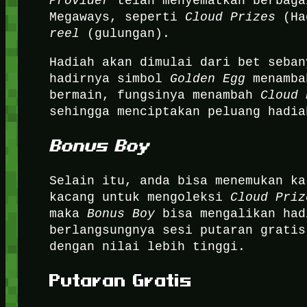
Provider
telah menyematkan berbaga
Megaways, seperti
Cloud Prizes
(Had
reel
(gulungan).
Hadiah akan dimulai dari bet seban
hadirnya simbol
Golden Egg
menamba
bermain, fungsinya menambah
Cloud 
sehingga menciptakan peluang hadia
Bonus Boy
Selain itu, anda bisa menemukan k
kacang untuk mengoleksi
Cloud Priz
maka
Bonus Boy
bisa mengalikan had
berlangsungnya sesi putaran gratis
dengan nilai lebih tinggi.
Putaran Gratis