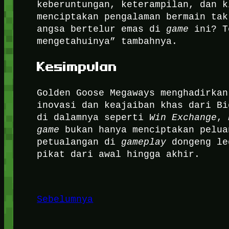
keberuntungan, keterampilan, dan k
menciptakan pengalaman bermain tak
angsa bertelur emas di
game
ini? T
mengetahuinya” tambahnya.
Kesimpulan
Golden Goose Megaways menghadirkan
inovasi dan keajaiban khas dari Bi
di dalamnya seperti
Win Exchange
,
game
bukan hanya menciptakan pelua
petualangan di
gameplay
dongeng le
pikat dari awal hingga akhir.
Sebelumnya