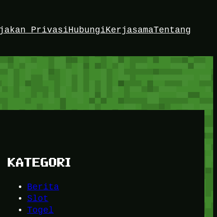
jakan Privasi
Hubungi
Kerjasama
Tentang
KATEGORI
Berita
Slot
Togel