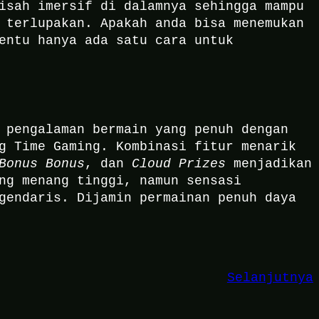
isah imersif di dalamnya sehingga mampu
 terlupakan. Apakah anda bisa menemukan
entu hanya ada satu cara untuk
 pengalaman bermain yang penuh dengan
g Time Gaming. Kombinasi fitur menarik
Bonus Bonus
, dan
Cloud Prizes
menjadikan
ng menang tinggi, namun sensasi
gendaris. Dijamin permainan penuh daya
Selanjutnya