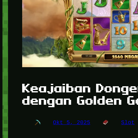
Keajaiban Donge
dengan Golden 
Okt 5, 2025
Slot