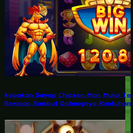
Kepakan Sayap Chicken Man Mulai Ter
Bersiap Sambut Datangnya Runtuhan