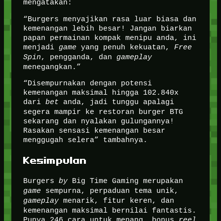
mengatakan:
“Burgers menyajikan rasa luar biasa dan
kemenangan lebih besar! Jangan biarkan
papan permainan kompak menipu anda, ini
menjadi
game
yang penuh kekuatan,
Free
Spin
, pengganda, dan
gameplay
menegangkan.”
“Disempurnakan dengan potensi
kemenangan maksimal hingga 102.840x
dari
bet
anda, jadi tunggu apalagi
segera mampir ke restoran burger BTG
sekarang dan nyalakan gulungannya!
Rasakan sensasi kemenangan besar
menggugah selera” tambahnya.
Kesimpulan
Burgers
by
Big Time Gaming merupakan
game
sempurna, perpaduan tema unik,
gameplay
menarik, fitur keren, dan
kemenangan maksimal bernilai fantastis.
Punya 246 cara untuk menang, bonus
reel