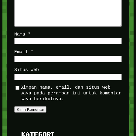
Nama
*
Email
*
Situs Web
Simpan nama, email, dan situs web
saya pada peramban ini untuk komentar
saya berikutnya.
KATEGORI