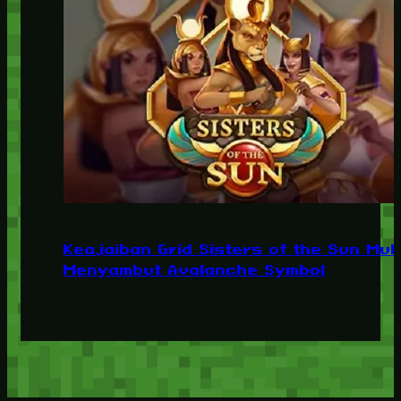
Keajaiban Grid Sisters of the Sun Mul
Menyambut Avalanche Symbol