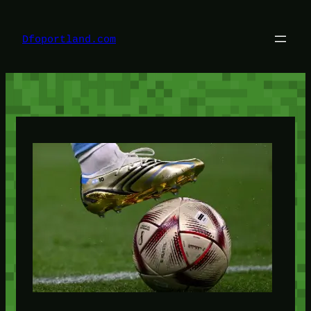
Lewati
ke
konten
Dfoportland.com