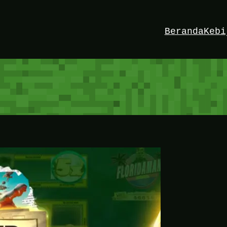
Beranda
Kebi