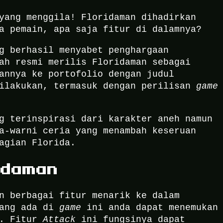
ang menggila! Floridaman dihadirkan
a pemain, apa saja fitur di dalamnya?
 berhasil menyabet penghargaan
ah resmi merilis Floridaman sebagai
annya ke portofolio dengan judul
ilakukan, termasuk dengan perilisan
game
g terinspirasi dari karakter aneh namun
a-warni ceria yang menambah keseruan
agian Florida.
idaman
n berbagai fitur menarik ke dalam
yang ada di
game
ini anda dapat menemukan
. Fitur
Attack
ini fungsinya dapat