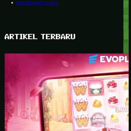
Uncategorized
ARTIKEL TERBARU