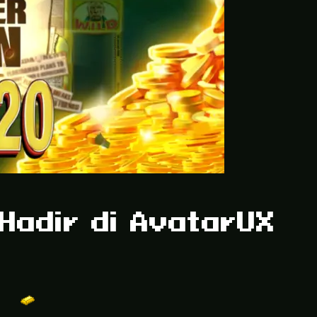
 Hadir di AvatarUX