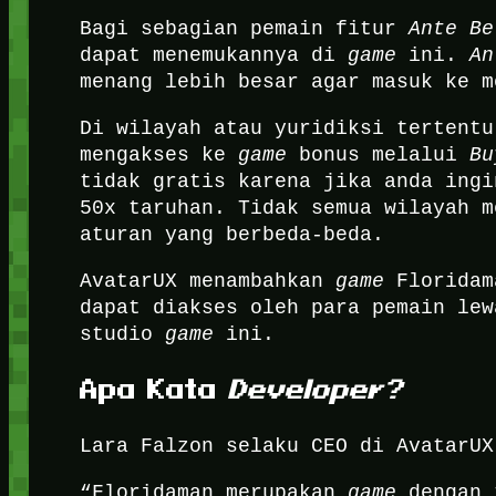
Bagi sebagian pemain fitur
Ante Be
dapat menemukannya di
game
ini.
An
menang lebih besar agar masuk ke 
Di wilayah atau yuridiksi tertent
mengakses ke
game
bonus melalui
Bu
tidak gratis karena jika anda ingi
50x taruhan. Tidak semua wilayah m
aturan yang berbeda-beda.
AvatarUX menambahkan
game
Floridam
dapat diakses oleh para pemain lew
studio
game
ini.
Apa Kata
Developer?
Lara Falzon selaku CEO di AvatarUX
“Floridaman merupakan
game
dengan 