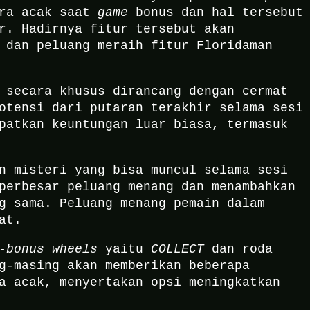
ara acak saat
game
bonus dan hal tersebut
r. Hadirnya fitur tersebut akan
 dan peluang meraih fitur Floridaman
 secara khusus dirancang dengan cermat
otensi dari putaran terakhir selama sesi
patkan keuntungan luar biasa, termasuk
n misteri yang bisa muncul selama sesi
perbesar peluang menang dan menambahkan
g sama. Peluang menang pemain dalam
at.
-bonus wheels
yaitu
COLLECT
dan roda
g-masing akan memberikan beberapa
a acak, menyertakan opsi meningkatkan