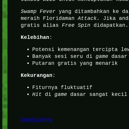
Swamp Fever
yang ditambahkan ke da
meraih Floridaman
Attack.
Jika and
gratis alias
Free Spin
didapatkan.
Kelebihan:
Potensi kemenangan tercipta le
Banyak sesi seru di
game
dasar
Putaran gratis yang menarik
Kekurangan:
Fiturnya fluktuatif
Hit
di
game
dasar sangat kecil
Sebelumnya