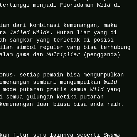
 tertinggi menjadi Floridaman
Wild
di
ian dari kombinasi kemenangan, maka
ara
Jailed Wilds
. Hutan liar yang di
ah sangkar yang terletak di posisi
ilan simbol reguler yang bisa terhubung
dalam
game
dan
Multiplier
(pengganda)
onus, setiap pemain bisa mengumpulkan
menangan sembari mengumpulkan
Wild
t mode putaran gratis semua
Wild
yang
i semua gulungan ketika putaran
kemenangan luar biasa bisa anda raih.
ukan fitur seru lainnya seperti
Swamp