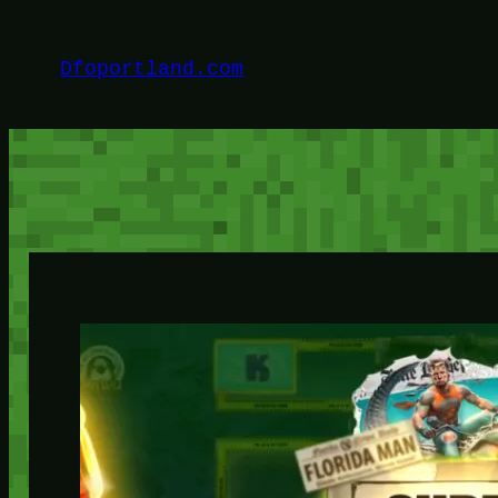
Lewati
ke
Dfoportland.com
konten