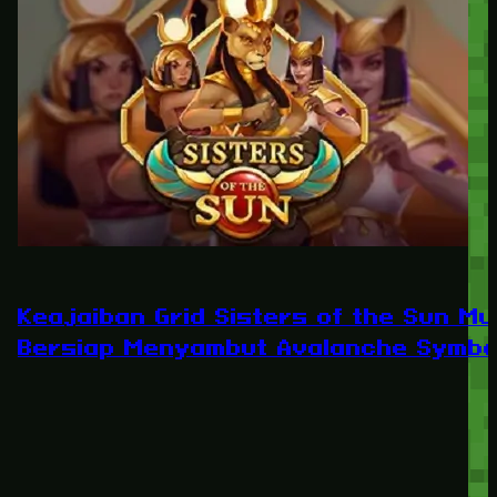
Keajaiban Grid Sisters of the Sun Mu
Bersiap Menyambut Avalanche Symbo