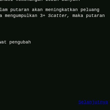
lam putaran akan meningkatkan peluang
a mengumpulkan 3+
Scatter,
maka putaran
wat pengubah
Selanjutnya