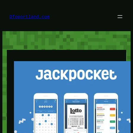
Lewati
ke
konten
Dfoportland.com