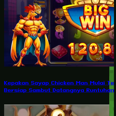
Kepakan Sayap Chicken Man Mulai Ter
Bersiap Sambut Datangnya Runtuhan