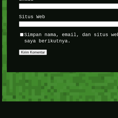
Situs Web
Simpan nama, email, dan situs we
saya berikutnya.