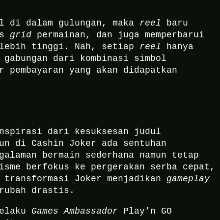
ul di dalam gulungan, maka
reel
baru
as
grid
permainan, dan juga memperbarui
lebih tinggi. Nah, setiap
reel
hanya
 gabungan dari kombinasi simbol
r pembayaran yang akan didapatkan
nspirasi dari kesuksesan judul
un di Cashin Joker ada sentuhan
galaman bermain sederhana namun tetap
isme berfokus ke pergerakan serba cepat,
i transformasi Joker menjadikan
gameplay
rubah drastis.
elaku
Games Ambassador
Play’n GO