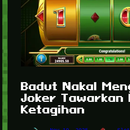
Badut Nakal Men
Joker Tawarkan F
Ketagihan