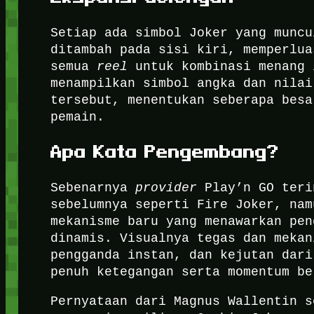
Setiap ada simbol Joker yang munc
ditambah pada sisi kiri, memperlu
semua
reel
untuk kombinasi menang 
menampilkan simbol angka dan nilai
tersebut, menentukan seberapa besa
pemain.
Apa Kata Pengembang?
Sebenarnya
provider
Play’n GO teri
sebelumnya seperti Fire Joker, nam
mekanisme baru yang menawarkan pen
dinamis. Visualnya tegas dan mekan
pengganda instan, dan kejutan dar
penuh ketegangan serta momentum be
Pernyataan dari Magnus Wallentin s