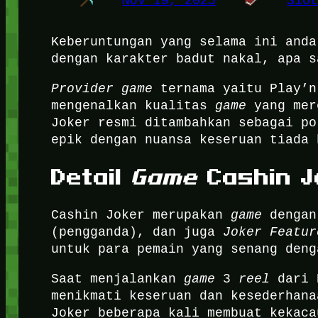
Nov 19, 2025
Slo
Keberuntungan yang selama ini and
dengan karakter badut nakal, apa s
Provider game
ternama yaitu Play’n
mengenalkan kualitas
game
yang mer
Joker resmi ditambahkan sebagai p
epik dengan nuansa keseruan tiada 
Detail
Game
Cashin J
Cashin Joker merupakan
game
dengan
(pengganda), dan juga
Joker Featur
untuk para pemain yang senang den
Saat menjalankan
game
3
reel
dari 
menikmati keseruan dan kesederhana
Joker beberapa kali membuat kekaca