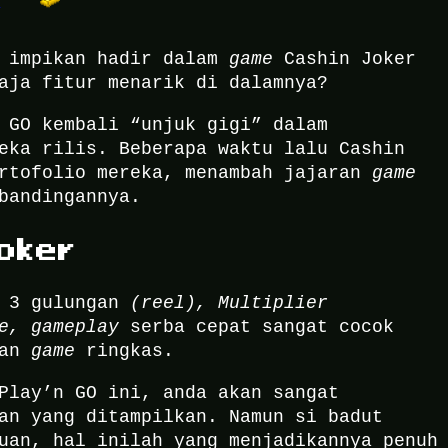
t
a impikan hadir dalam
game
Cashin Joker
aja fitur menarik di dalamnya?
 GO kembali “unjuk gigi” dalam
eka rilis. Beberapa waktu lalu Cashin
ortofolio mereka, menambah jajaran
game
bandingannya.
oker
 3 gulungan
(reel), Multiplier
e, gameplay
serba cepat sangat cocok
gan
game
ringkas.
Play’n GO ini, anda akan sangat
an yang ditampilkan. Namun si badut
uan, hal inilah yang menjadikannya penuh