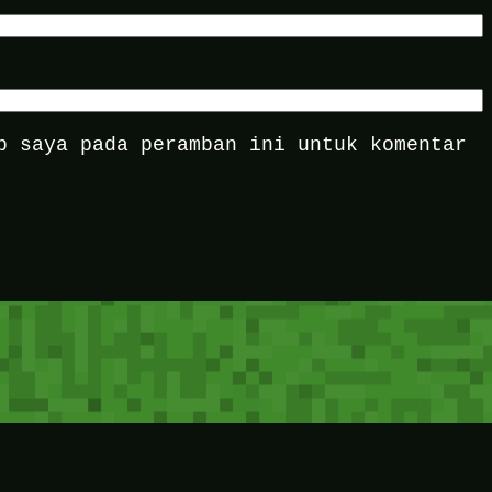
b saya pada peramban ini untuk komentar