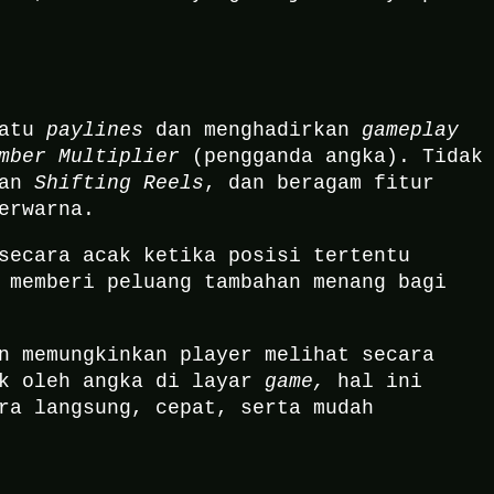
satu
paylines
dan menghadirkan
gameplay
mber Multiplier
(pengganda angka). Tidak
kan
Shifting Reels
, dan beragam fitur
erwarna.
secara acak ketika posisi tertentu
memberi peluang tambahan menang bagi
n memungkinkan player melihat secara
uk oleh angka di layar
game,
hal ini
ra langsung, cepat, serta mudah