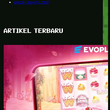
Uncategorized
ARTIKEL TERBARU