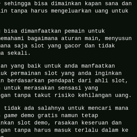
e
sehingga bisa dimainkan kapan sana dan
ain tanpa harus mengeluarkan uang untuk
g bisa dimanfaatkan pemain untuk
emahami bagaimana aturan main, menyusun
mana saja slot yang gacor dan tidak
ma sekali.
tan yang baik untuk anda manfaatkan
luk permainan slot yang anda inginkan
an berdasarkan pendapat dari ahli slot,
 untuk merasakan sensasi yang
ngan tanpa takut risiko kehilangan uang.
, tidak ada salahnya untuk mencari mana
an
game
demo gratis namun tetap
inkan slot demo, rasakan keseruan dan
ngan tanpa harus masuk terlalu dalam ke