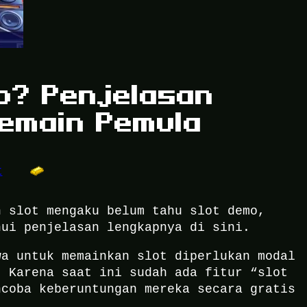
mo? Penjelasan
emain Pemula
t
n slot mengaku belum tahu slot demo,
hui penjelasan lengkapnya di sini.
wa untuk memainkan slot diperlukan modal
. Karena saat ini sudah ada fitur “slot
ncoba keberuntungan mereka secara gratis