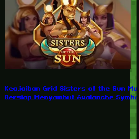
Keajaiban Grid Sisters of the Sun Mu
Bersiap Menyambut Avalanche Symbo