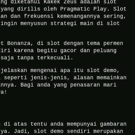
ang diketahui Kakek Zeus adalah slot
 yang dirilis oleh Pragmatic Play. Slot
lan dan frekuensi kemenangannya sering,
 ingin menyusun strategi main di slot
et Bonanza, di slot dengan tema permen
diri karena begitu gacor dan peluang
 saja tanpa terkecuali.
njelaskan mengenai apa itu slot demo,
a seperti jenis-jenis, alasan memainkan
annya. Bagi anda yang penasaran mari
ya!
n di atas tentu anda mempunyai gambaran
 ya. Jadi, slot demo sendiri merupakan