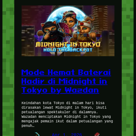
Mode Hemat Baterai
Hadir di Midnight in
Tokyo by Wazdan
Keindahan kota Tokyo di malam hari bisa
dirasakan lewat Midnight in Tokyo, ikuti
petualangan spektakuler di dalamnya.
Wazadan menciptakan Midnight in Tokyo yang
mengajak pemain ikut dalam petualangan yang
penuh…
Apr 1, 2026