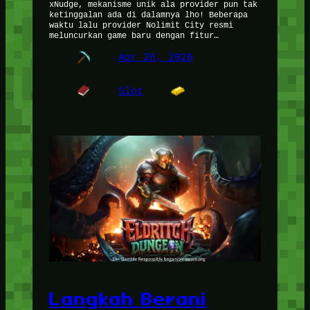
xNudge, mekanisme unik ala provider pun tak
ketinggalan ada di dalamnya lho! Beberapa
waktu lalu provider Nolimit City resmi
meluncurkan game baru dengan fitur…
Apr 26, 2026
Slot
Langkah Berani