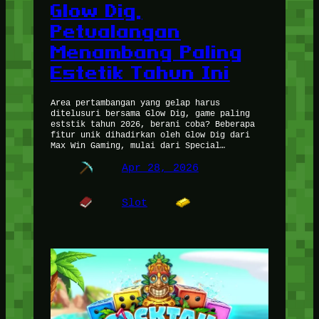
Glow Dig,
Petualangan
Menambang Paling
Estetik Tahun Ini
Area pertambangan yang gelap harus
ditelusuri bersama Glow Dig, game paling
eststik tahun 2026, berani coba? Beberapa
fitur unik dihadirkan oleh Glow Dig dari
Max Win Gaming, mulai dari Special…
Apr 28, 2026
Slot