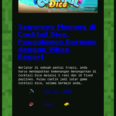
Segarnya Menang di
Cocktail Dice,
Pengalaman Bermain
dengan Vibes
Resort
Berlatar di sebuah pantai tropis, anda
harus mendapatkan kemenangan menyegarkan di
Cocktail Dice melalui 5 reel dan 10 fixed
paylines. Pulau cantik jadi latar game
Cocktail Dice, selama bermain anda…
Apr 27, 2026
Slot