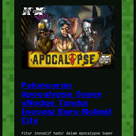
Peluncuran
Apocalypse Super
xNudge Tandai
Inovasi Baru Nolimit
City
Fitur inovatif hadir dalam Apocalypse Super