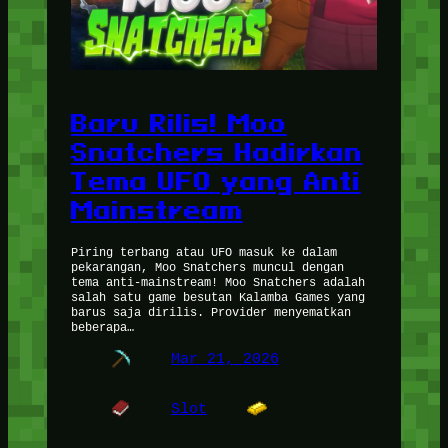
Baru Rilis! Moo
Snatchers Hadirkan
Tema UFO yang Anti
Mainstream
Piring terbang atau UFO masuk ke dalam
pekarangan, Moo Snatchers muncul dengan
tema anti-mainstream! Moo Snatchers adalah
salah satu game besutan Kalamba Games yang
barus saja dirilis. Provider menyematkan
beberapa…
Mar 21, 2026
Slot