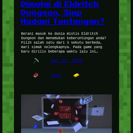
Dimulai di Eldritch
Dungeon, Siap
Hadapi Tantangan?
Berani masuk ke dunia mistis Eldritch
Dungeon dan menemukan keberuntungan anda?
Pilih salah satu dari 3 sekutu berbeda,
mari simak selengkapnya. Pada game yang
baru dirilis beberapa waktu lalu ini…
Apr 25, 2026
Slot