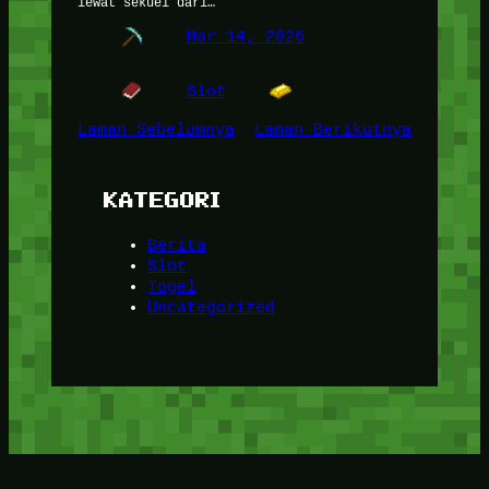
lewat sekuel dari…
Mar 14, 2026
Slot
Laman Sebelumnya
Laman Berikutnya
KATEGORI
Berita
Slot
Togel
Uncategorized